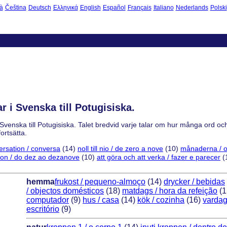
à
Čeština
Deutsch
Ελληνικά
English
Español
Français
Italiano
Nederlands
Polski
 i Svenska till Potugisiska.
 Svenska till Potugisiska. Talet bredvid varje talar om hur många ord oc
ortsätta.
ersation / conversa
(14)
noll till nio / de zero a nove
(10)
månaderna / 
nitton / do dez ao dezanove
(10)
att göra och att verka / fazer e parecer
(
hemma
frukost / pequeno-almoço
(14)
drycker / bebidas
/ objectos domésticos
(18)
matdags / hora da refeição
(1
computador
(9)
hus / casa
(14)
kök / cozinha
(16)
vardag
escritório
(9)