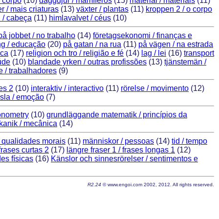
o corpo
(10)
däggdjur / mamí­feros
(15)
material / materiais
(11)
er / mais criaturas
(13)
växter / plantas
(11)
kroppen 2 / o corpo
 / cabeça
(11)
himlavalvet / céus
(10)
på jobbet / no trabalho
(14)
företagsekonomi / finanças e
ng / educação
(20)
på gatan / na rua
(11)
på vägen / na estrada
tica
(17)
religion och tro / religião e fé
(14)
lag / lei
(16)
transport
úde
(10)
blandade yrken / outras profissões
(13)
tjänstemän /
e / trabalhadores
(9)
ões 2
(10)
interaktiv / interactivo
(11)
rörelse / movimento
(12)
sla / emoção
(7)
gonometry
(10)
grundläggande matematik / princí­pios da
anik / mecânica
(14)
 qualidades morais
(11)
människor / pessoas
(14)
tid / tempo
 frases curtas 2
(17)
längre fraser 1 / frases longas 1
(12)
s fí­sicas
(16)
Känslor och sinnesrörelser / sentimentos e
R2.24
© www.engoi.com 2002, 2012. All rights reserved.