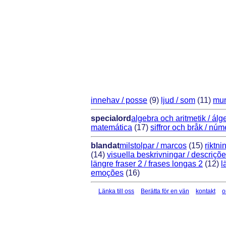
innehav / posse
(9)
ljud / som
(11)
mun
specialord
algebra och aritmetik / álg
matemática
(17)
siffror och bråk / nú
blandat
milstolpar / marcos
(15)
riktni
(14)
visuella beskrivningar / descriçõe
längre fraser 2 / frases longas 2
(12)
l
emoções
(16)
Länka till oss
Berätta för en vän
kontakt