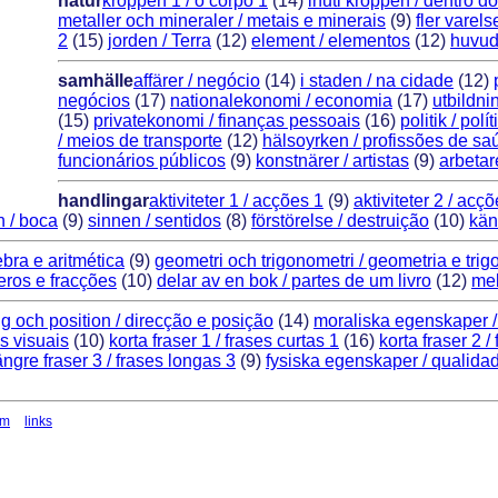
natur
kroppen 1 / o corpo 1
(14)
inuti kroppen / dentro d
metaller och mineraler / metais e minerais
(9)
fler varels
2
(15)
jorden / Terra
(12)
element / elementos
(12)
huvud
samhälle
affärer / negócio
(14)
i staden / na cidade
(12)
negócios
(17)
nationalekonomi / economia
(17)
utbildni
(15)
privatekonomi / finanças pessoais
(16)
politik / polí­
/ meios de transporte
(12)
hälsoyrken / profissões de sa
funcionários públicos
(9)
konstnärer / artistas
(9)
arbetar
handlingar
aktiviteter 1 / acções 1
(9)
aktiviteter 2 / acç
 / boca
(9)
sinnen / sentidos
(8)
förstörelse / destruição
(10)
kän
ebra e aritmética
(9)
geometri och trigonometri / geometria e tri
meros e fracções
(10)
delar av en bok / partes de um livro
(12)
mek
ng och position / direcção e posição
(14)
moraliska egenskaper /
s visuais
(10)
korta fraser 1 / frases curtas 1
(16)
korta fraser 2 /
ängre fraser 3 / frases longas 3
(9)
fysiska egenskaper / qualidade
om
links