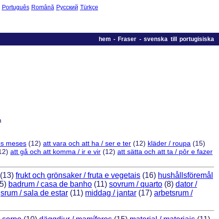
Português
Română
Русский
Türkçe
hem
-
Fraser - svenska till portugisiska
h
os meses
(12)
att vara och att ha / ser e ter
(12)
kläder / roupa
(15)
12)
att gå och att komma / ir e vir
(12)
att sätta och att ta / pôr e fazer
(13)
frukt och grönsaker / fruta e vegetais
(16)
hushållsföremål
5)
badrum / casa de banho
(11)
sovrum / quarto
(8)
dator /
srum / sala de estar
(11)
middag / jantar
(17)
arbetsrum /