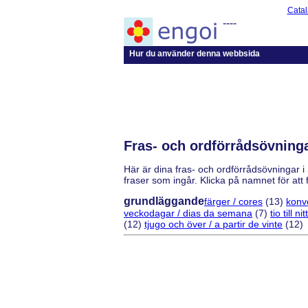
Catal
----
Hur du använder denna webbsida
Fras- och ordförrådsövningar
Här är dina fras- och ordförrådsövningar i
fraser som ingår. Klicka på namnet för att f
grundläggande
färger / cores
(13)
konv
veckodagar / dias da semana
(7)
tio till 
(12)
tjugo och över / a partir de vinte
(12)