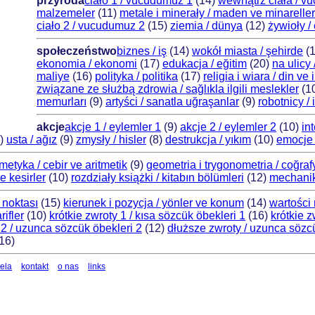
przyroda
ciało 1 / vucudumuz 1
(14)
wewnątrz ciała / v
malzemeler
(11)
metale i minerały / maden ve minareller
ciało 2 / vucudumuz 2
(15)
ziemia / dünya
(12)
żywioły /
społeczeństwo
biznes / iş
(14)
wokół miasta / şehirde
(
ekonomia / ekonomi
(17)
edukacja / eğitim
(20)
na ulicy 
maliye
(16)
polityka / politika
(17)
religia i wiara / din ve
związane ze służbą zdrowia / sağlıkla ilgili meslekler
(1
memurları
(9)
artyści / sanatla uğraşanlar
(9)
robotnicy / 
akcje
akcje 1 / eylemler 1
(9)
akcje 2 / eylemler 2
(10)
in
1)
usta / ağız
(9)
zmysły / hisler
(8)
destrukcja / yıkım
(10)
emocje 
metyka / cebir ve aritmetik
(9)
geometria i trygonometria / coğraf
ve kesirler
(10)
rozdziały książki / kitabın bölümleri
(12)
mechanik
noktası
(15)
kierunek i pozycja / yönler ve konum
(14)
wartości 
ifler
(10)
krótkie zwroty 1 / kısa sözcük öbekleri 1
(16)
krótkie z
 2 / uzunca sözcük öbekleri 2
(12)
dłuższe zwroty / uzunca sözc
16)
ela
kontakt
o nas
links