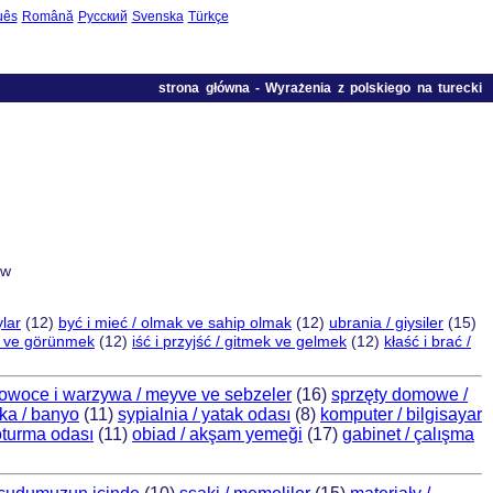
uês
Română
Русский
Svenska
Türkçe
strona główna
-
Wyrażenia z polskiego na turecki
 w
ylar
(12)
być i mieć / olmak ve sahip olmak
(12)
ubrania / giysiler
(15)
k ve görünmek
(12)
iść i przyjść / gitmek ve gelmek
(12)
kłaść i brać /
owoce i warzywa / meyve ve sebzeler
(16)
sprzęty domowe /
ka / banyo
(11)
sypialnia / yatak odası
(8)
komputer / bilgisayar
oturma odası
(11)
obiad / akşam yemeği
(17)
gabinet / çalışma