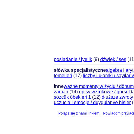
posiadanie / iyelik
(9)
dźwięk / ses
(1
słówka specjalistyczne
algebra i aryt
temelleri
(17)
liczby i ułamki / sayılar 
inne
ważne momenty w życiu / dönüm 
zaman
(14)
opisy wzrokowe / görsel tar
sözcük öbekleri 1
(12)
dłuższe zwroty
uczucia i emocje / duygular ve hisler
(
Połącz się z nami linkiem
Powiadom przyjaci