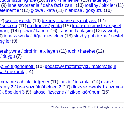
ucudumuzun içinde
(10)
ssaki / memeliler
(15)
materiały /
(9)
inne stworzenia / daha fazla canlı
(13)
rośliny / bitkiler
(11)
 elementler
(12)
głowa / kafa
(11)
niebiosa / gökyüzü
(10)
12)
w pracy / işte
(14)
biznes, finanse / iş maliyesi
(17)
/ sokakta
(11)
na drodze / yolda
(15)
finanse osobiste / kişisel
 inanç
(14)
prawo / kanun
(16)
transport / ulaşım
(12)
zawody
0)
inne zawody / diğer meslekler
(13)
służby publiczne / devlet
işçiler
(9)
teraktywne / birbirini etkileyen
(11)
ruch / hareket
(12)
/ duygu
(7)
ya ve trigonometri
(10)
podstawy matematyki / matematiğin
a / mekanik
(14)
moralne / ahlaki değerler
(11)
ludzie / insanlar
(14)
czas /
wroty 2 / kısa sözcük öbekleri 2
(17)
dłuższe zwroty 1 / uzunca
ük öbekleri 3
(9)
jakości fizyczne / fiziksel görünüm
(16)
R2.24
© www.engoi.com 2002, 2012. All rights reserved.