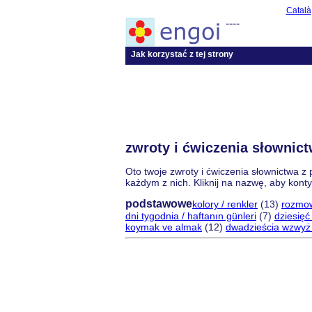
Català
----
Jak korzystać z tej strony
zwroty i ćwiczenia słownict
Oto twoje zwroty i ćwiczenia słownictwa z 
każdym z nich. Kliknij na nazwę, aby kon
podstawowe
kolory / renkler
(13)
rozmo
dni tygodnia / haftanın günleri
(7)
dziesięć
koymak ve almak
(12)
dwadzieścia wzwyż /