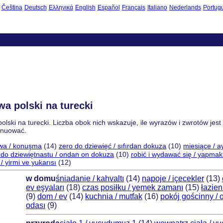
Čeština
Deutsch
Ελληνικά
English
Español
Français
Italiano
Nederlands
Portug
wa polski na turecki
polski na turecki. Liczba obok nich wskazuje, ile wyrazów i zwrotów jest
tynuować.
wa / konuşma
(14)
zero do dziewięć / sıfırdan dokuza
(10)
miesiące / a
 do dziewiętnastu / ondan on dokuza
(10)
robić i wydawać się / yapma
 yirmi ve yukarısı
(12)
w domu
śniadanie / kahvaltı
(14)
napoje / içecekler
(13)
ev eşyaları
(18)
czas posiłku / yemek zamanı
(15)
łazien
(9)
dom / ev
(14)
kuchnia / mutfak
(16)
pokój gościnny / 
odası
(9)