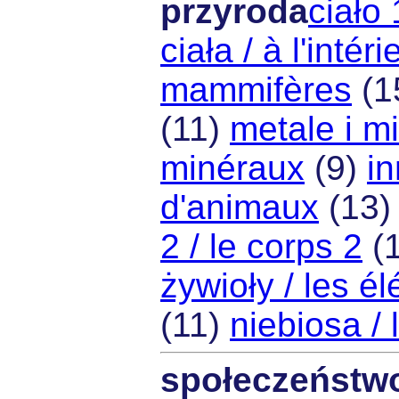
przyroda
ciało 
ciała / à l'intér
mammifères
(1
(11)
metale i mi
minéraux
(9)
in
d'animaux
(13
2 / le corps 2
(
żywioły / les é
(11)
niebiosa / 
społeczeństw