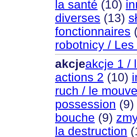
la santé
(10)
in
diverses
(13)
s
fonctionnaires
robotnicy / Les 
akcje
akcje 1 / 
actions 2
(10)
i
ruch / le mouv
possession
(9
bouche
(9)
zmy
la destruction
(