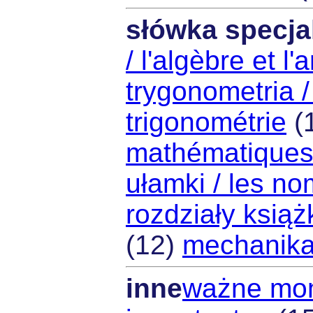
słówka specja
/ l'algèbre et l
trygonometria /
trigonométrie
(
mathématiques
ułamki / les no
rozdziały książ
(12)
mechanika
inne
ważne mom