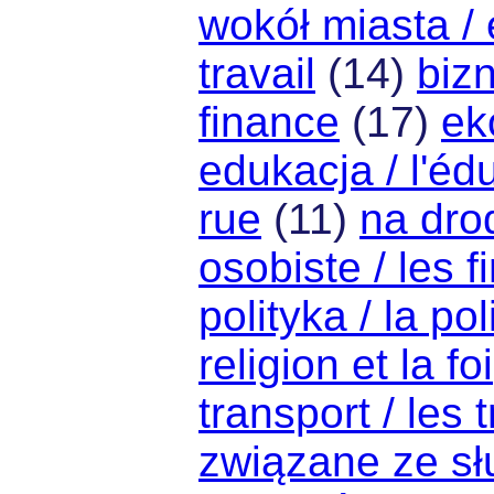
wokół miasta / e
travail
(14)
bizn
finance
(17)
ek
edukacja / l'éd
rue
(11)
na drod
osobiste / les 
polityka / la pol
religion et la foi
transport / les 
związane ze sł