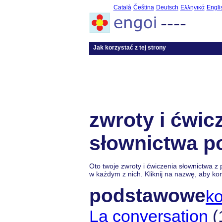
Català
Čeština
Deutsch
Ελληνικά
Engli
----
Jak korzystać z tej strony
zwroty i ćwic
słownictwa po
Oto twoje zwroty i ćwiczenia słownictwa z 
w każdym z nich. Kliknij na nazwę, aby k
podstawowe
ko
La conversation
(