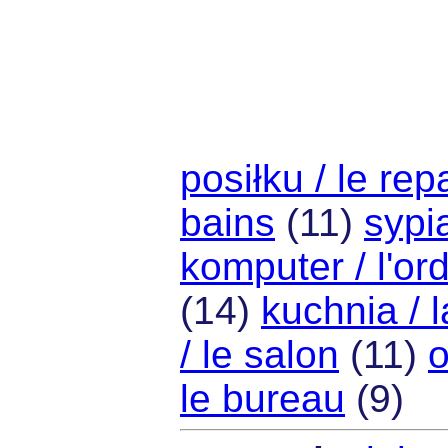
posiłku / le rep
bains
(11)
sypi
komputer / l'or
(14)
kuchnia / l
/ le salon
(11)
o
le bureau
(9)