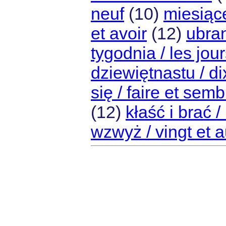
neuf
(10)
miesiąc
et avoir
(12)
ubran
tygodnia / les jou
dziewiętnastu / di
się / faire et semb
(12)
kłaść i brać 
wzwyż / vingt et 