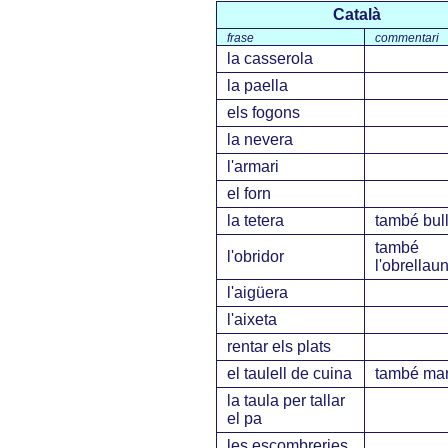
Català
frase
commentari
la casserola
la paella
els fogons
la nevera
l'armari
el forn
la tetera
també bull
també
l'obridor
l'obrellau
l'aigüera
l'aixeta
rentar els plats
el taulell de cuina
també mar
la taula per tallar
el pa
les escombreries