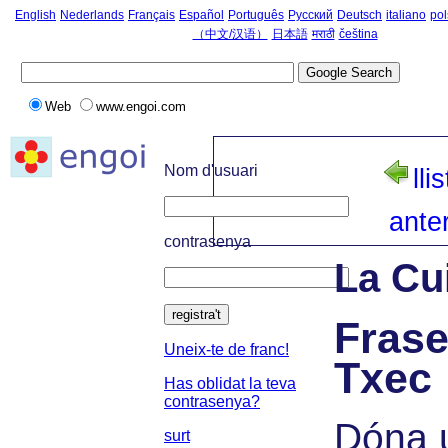
English
Nederlands
Français
Español
Português
Русский
Deutsch
italiano
pol
（中文/汉语）
日本語
मराठी
čeština
Web
www.engoi.com
Nom d'usuari
lli
anter
contrasenya
La Cu
registra't
Frase
Uneix-te de franc!
Txec
Has oblidat la teva
contrasenya?
Dóna u
surt