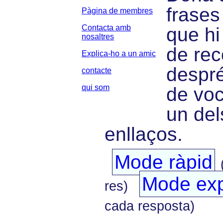
frases
Pàgina de membres
Contacta amb
que hi
nosaltres
de rec
Explica-ho a un amic
despré
contacte
qui som
de voc
un del
enllaços.
Mode ràpid
Mode exp
res)
cada resposta)