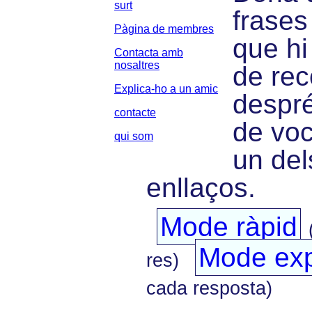
surt
frases
Pàgina de membres
que hi
Contacta amb
nosaltres
de rec
Explica-ho a un amic
despré
contacte
de voc
qui som
un del
enllaços.
Mode ràpid
Mode exp
res)
cada resposta)