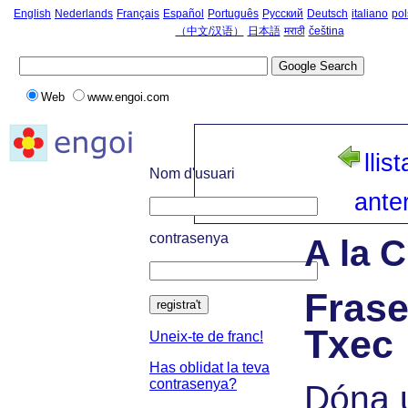
English
Nederlands
Français
Español
Português
Русский
Deutsch
italiano
pol
（中文/汉语）
日本語
मराठी
čeština
Web
www.engoi.com
llist
Nom d'usuari
anter
contrasenya
A la C
Frase
registra't
Txec
Uneix-te de franc!
Has oblidat la teva
contrasenya?
Dóna u