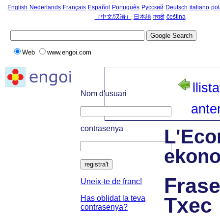
English
Nederlands
Français
Español
Português
Русский
Deutsch
italiano
pol
（中文/汉语）
日本語
मराठी
čeština
Web
www.engoi.com
llista
Nom d'usuari
anter
contrasenya
L'Eco
ekon
registra't
Frase
Uneix-te de franc!
Txec
Has oblidat la teva
contrasenya?