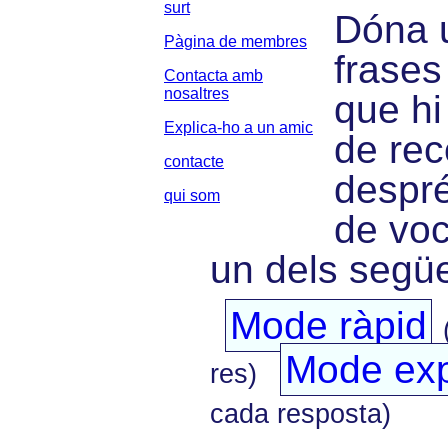
surt
Dóna u
Pàgina de membres
frases
Contacta amb
nosaltres
que hi
Explica-ho a un amic
de rec
contacte
despré
qui som
de voc
un dels següe
Mode ràpid
Mode exp
res)
cada resposta)