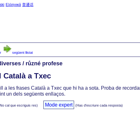
ski
Ελληνικά
普通话
inici
->
Frases del
r
següent llistat
iverses / různé profese
l Català a Txec
l a les frases Català a Txec que hi ha a sota. Proba de recordar-
int un dels següents enllaços.
Mode expert
No cal que escriguis res)
(Has d'escriure cada resposta)