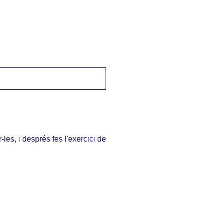
 Català a Txec
->
Professions diverses / různé profese
les, i després fes l'exercici de