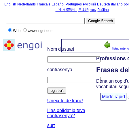
English
Nederlands
Français
Español
Português
Русский
Deutsch
italiano
pol
（中文/汉语）
日本語
मराठी
čeština
Web
www.engoi.com
Nom d'usuari
llistat anterio
Professions d
Frases de
contrasenya
Dóna un cop d'ul
vocabulari segu
registra't
Mode ràpid
(
Uneix-te de franc!
Has oblidat la teva
contrasenya?
surt