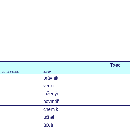
Txec
commentari
frase
právník
vědec
inženýr
novinář
chemik
učitel
účetní