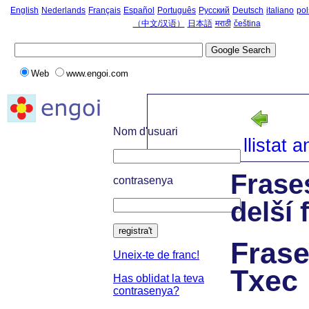
English
Nederlands
Français
Español
Português
Русский
Deutsch
italiano
pol
（中文/汉语）
日本語
मराठी
čeština
Web
www.engoi.com
inic
Nom d'usuari
llistat a
Frases
contrasenya
delší 
registra't
Frase
Uneix-te de franc!
Txec
Has oblidat la teva
contrasenya?