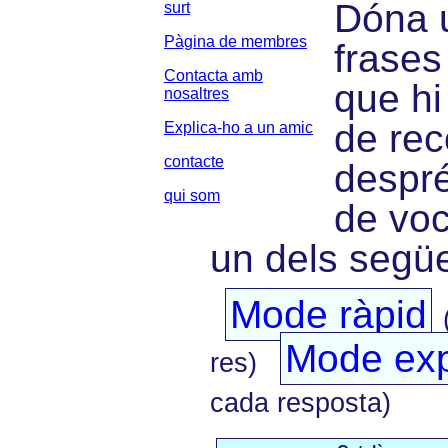
Dóna u
surt
Pàgina de membres
frases
Contacta amb
que hi
nosaltres
de rec
Explica-ho a un amic
contacte
despré
qui som
de voc
un dels següe
Mode ràpid
Mode exp
res)
cada resposta)