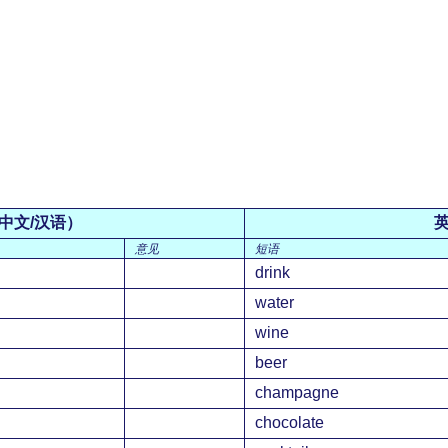
中文/汉语）
意见
短语
drink
water
wine
beer
champagne
chocolate