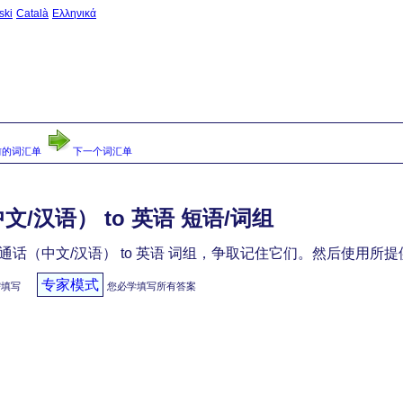
ski
Català
Ελληνικά
主页
-
前的词汇单
下一个词汇单
/汉语） to 英语 短语/词组
通话（中文/汉语） to 英语 词组，争取记住它们。然后使用所
专家模式
需填写
您必学填写所有答案