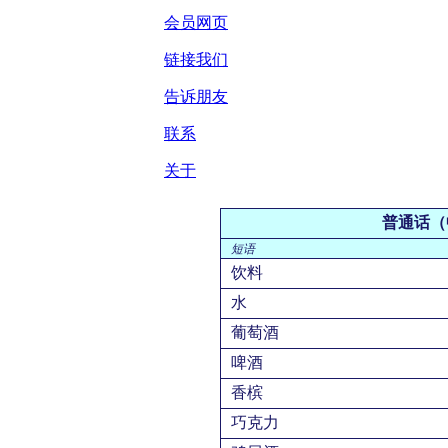
会员网页
链接我们
告诉朋友
联系
关于
普通话（
短语
饮料
水
葡萄酒
啤酒
香槟
巧克力