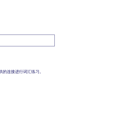
>
普通话（中文/汉语） to 英语 短语/词组
->
饮料 / drinks
提供的连接进行词汇练习。