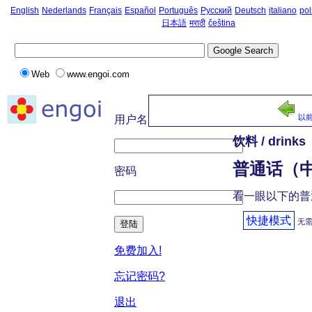
English
Nederlands
Français
Español
Português
Русский
Deutsch
italiano
pol
日本語
मराठी
čeština
Web
www.engoi.com
以
用户名
饮料 / drinks
普通话（中文
密码
看一眼以下的普
快捷模式
无
登陆
免费加入!
忘记密码?
退出