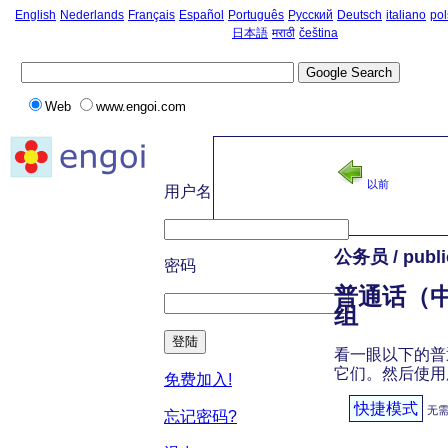
English
Nederlands
Français
Español
Português
Русский
Deutsch
italiano
pol
日本語
मराठी
čeština
Web
www.engoi.com
主页
-
以前
用户名
公务员 / publi
密码
普通话（中文
组
登陆
看一眼以下的普通
它们。然后使用
免费加入!
快捷模式
无
忘记密码?