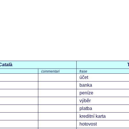
Català
commentari
frase
účet
banka
peníze
výběr
platba
kreditní karta
hotovost