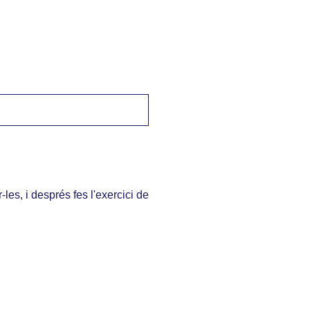
Català a Txec
->
Economia domèstica / osobní finance
les, i després fes l'exercici de