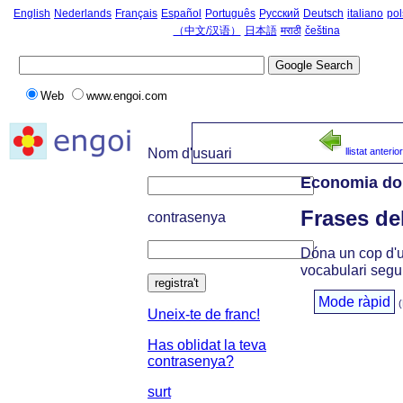
English
Nederlands
Français
Español
Português
Русский
Deutsch
italiano
pol
（中文/汉语）
日本語
मराठी
čeština
Web
www.engoi.com
Nom d'usuari
llistat anterior
Economia dom
Frases de
contrasenya
Dóna un cop d'ul
vocabulari segu
registra't
Mode ràpid
(
Uneix-te de franc!
Has oblidat la teva
contrasenya?
surt