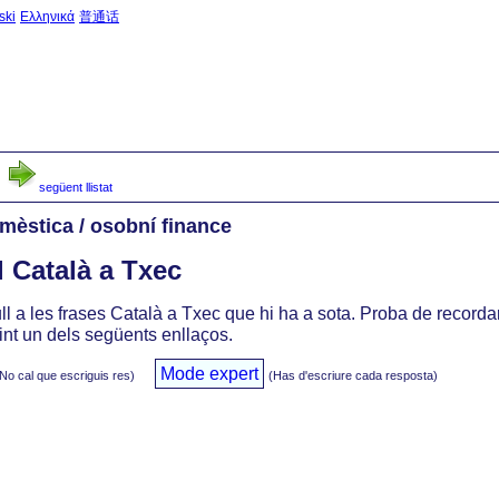
ski
Ελληνικά
普通话
inici
->
Frases del 
següent llistat
èstica / osobní finance
l Català a Txec
l a les frases Català a Txec que hi ha a sota. Proba de recordar-
int un dels següents enllaços.
Mode expert
No cal que escriguis res)
(Has d'escriure cada resposta)