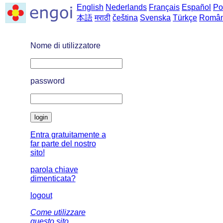
English
Nederlands
Français
Español
Po
本語
मराठी
čeština
Svenska
Türkçe
Româ
home
->
Frasi dall'italiano 
Nome di utilizzatore
password
login
Entra gratuitamente a
far parte del nostro
sito!
parola chiave
dimenticata?
logout
Come utilizzare
questo sito