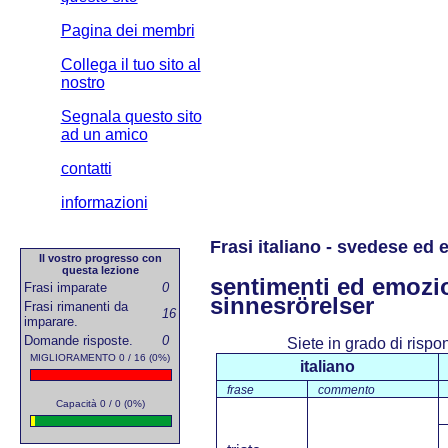
Pagina dei membri
Collega il tuo sito al
nostro
Segnala questo sito
ad un amico
contatti
informazioni
Frasi italiano - svedese ed 
Il vostro progresso con
questa lezione
sentimenti ed emozio
Frasi imparate
0
sinnesrörelser
Frasi rimanenti da
16
imparare.
Domande risposte.
0
Siete in grado di risp
MIGLIORAMENTO 0 / 16 (0%)
italiano
frase
commento
Capacità 0 / 0 (0%)