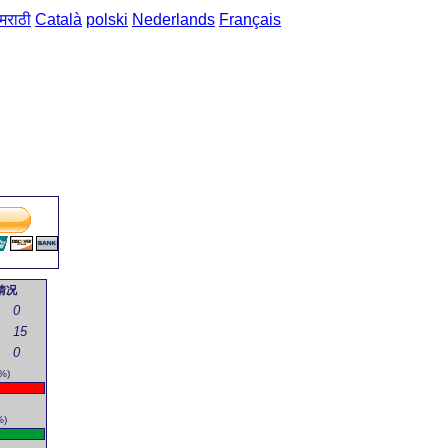
मराठी
Català
polski
Nederlands
Français
主页
->
普通话-葡萄牙语 短语
->
衣服 / roupa
情况
0
15
0
%)
%)