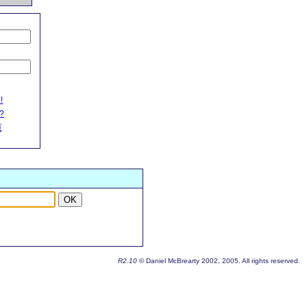
!
?
页
OK
R2.10
© Daniel McBrearty 2002, 2005. All rights reserved.