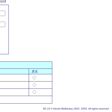
意见
R2.10
© Daniel McBrearty 2002, 2005. All rights reserved.