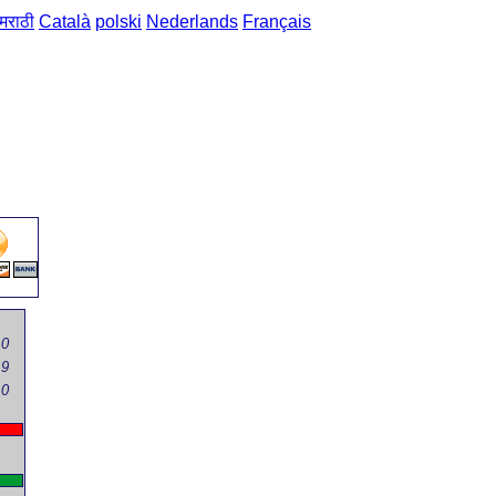
मराठी
Català
polski
Nederlands
Français
主页
->
普通话-葡萄牙语 短语
->
书房 / escritório
0
9
0