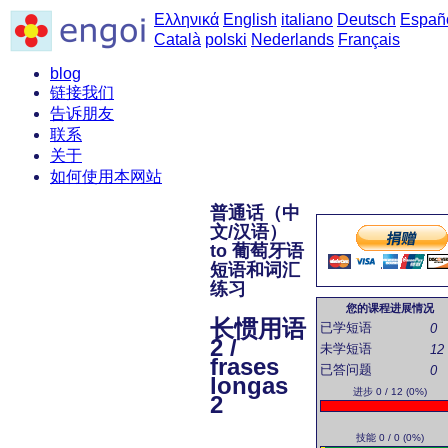
Ελληνικά
English
italiano
Deutsch
Españ
Català
polski
Nederlands
Français
blog
链接我们
告诉朋友
联系
关于
如何使用本网站
普通话（中
文/汉语）
to 葡萄牙语
短语和词汇
练习
您的课程进展情况
长惯用语
已学短语
0
2 /
未学短语
12
frases
已答问题
0
longas
进步 0 / 12 (0%)
2
技能 0 / 0 (0%)