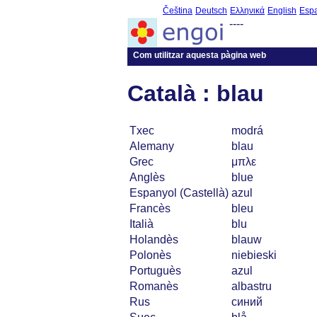
Čeština
Deutsch
Ελληνικά
English
Esp
----
Com utilitzar aquesta pàgina web
Català : blau
Txec
modrá
Alemany
blau
Grec
μπλε
Anglès
blue
Espanyol (Castellà)
azul
Francès
bleu
Italià
blu
Holandès
blauw
Polonès
niebieski
Portuguès
azul
Romanès
albastru
Rus
синий