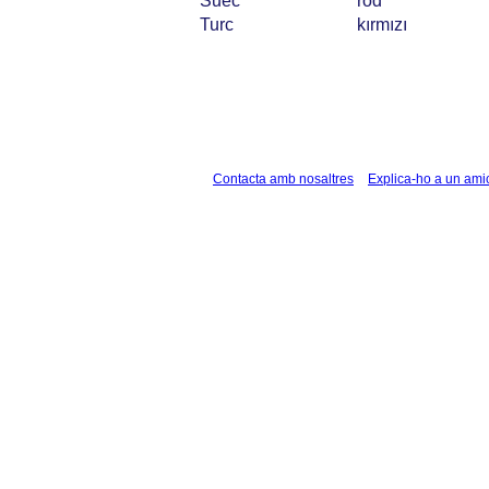
Suec
röd
Turc
kırmızı
Contacta amb nosaltres
Explica-ho a un ami