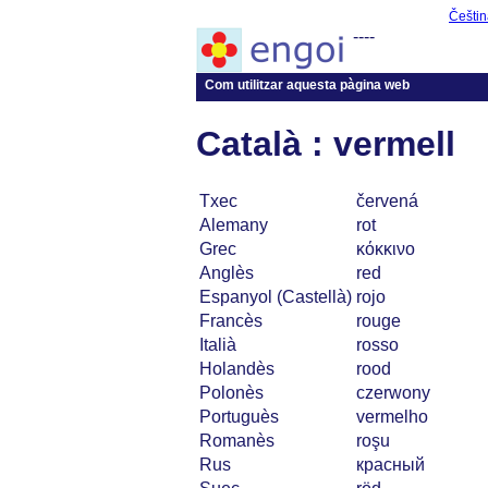
Češtin
----
Com utilitzar aquesta pàgina web
Català : vermell
Txec
červená
Alemany
rot
Grec
κόκκινο
Anglès
red
Espanyol (Castellà)
rojo
Francès
rouge
Italià
rosso
Holandès
rood
Polonès
czerwony
Portuguès
vermelho
Romanès
roşu
Rus
красный