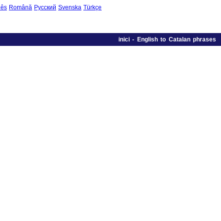
uês
Română
Русский
Svenska
Türkçe
inici
-
English to Catalan phrases