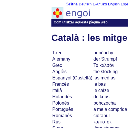
Čeština
Deutsch
Ελληνικά
English
Esp
----
Com utilitzar aquesta pàgina web
Català : les mitg
Txec
punčochy
Alemany
der Strumpf
Grec
Το καλσόν
Anglès
the stocking
Espanyol (Castellà)
las medias
Francès
le bas
Italià
le calze
Holandès
de kous
Polonès
pończocha
Portuguès
a meia comprida
Romanès
ciorapul
Rus
колготок