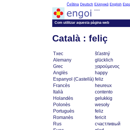
Čeština
Deutsch
Ελληνικά
English
Esp
----
Com utilitzar aquesta pàgina web
Català : feliç
Txec
šťastný
Alemany
glücklich
Grec
χαρούμενος
Anglès
happy
Espanyol (Castellà)
feliz
Francès
heureux
Italià
contento
Holandès
gelukkig
Polonès
wesoły
Portuguès
feliz
Romanès
fericit
Rus
счастливый