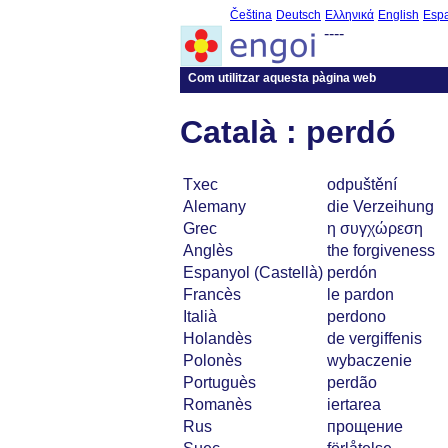
Čeština
Deutsch
Ελληνικά
English
Esp
----
Com utilitzar aquesta pàgina web
Català : perdó
Txec
odpuštění
Alemany
die Verzeihung
Grec
η συγχώρεση
Anglès
the forgiveness
Espanyol (Castellà)
perdón
Francès
le pardon
Italià
perdono
Holandès
de vergiffenis
Polonès
wybaczenie
Portuguès
perdão
Romanès
iertarea
Rus
прощение