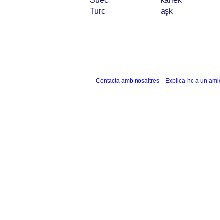
Suec
kärlek
Turc
aşk
Contacta amb nosaltres
Explica-ho a un ami