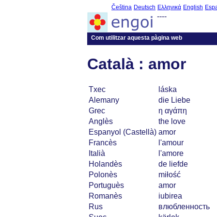
Čeština
Deutsch
Ελληνικά
English
Esp
----
Com utilitzar aquesta pàgina web
Català : amor
Txec
láska
Alemany
die Liebe
Grec
η αγάπη
Anglès
the love
Espanyol (Castellà)
amor
Francès
l'amour
Italià
l'amore
Holandès
de liefde
Polonès
miłość
Portuguès
amor
Romanès
iubirea
Rus
влюбленность