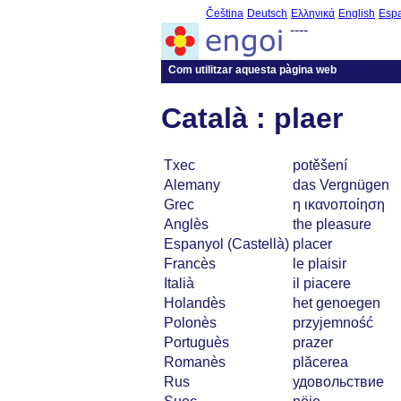
Čeština
Deutsch
Ελληνικά
English
Esp
----
Com utilitzar aquesta pàgina web
Català : plaer
Txec
potěšení
Alemany
das Vergnügen
Grec
η ικανοποίηση
Anglès
the pleasure
Espanyol (Castellà)
placer
Francès
le plaisir
Italià
il piacere
Holandès
het genoegen
Polonès
przyjemność
Portuguès
prazer
Romanès
plăcerea
Rus
удовольствие