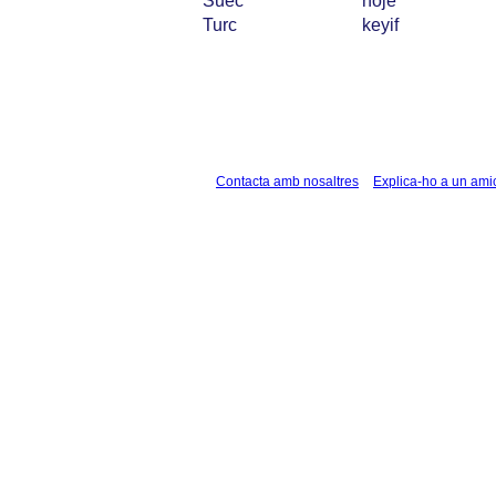
Suec
nöje
Turc
keyif
Contacta amb nosaltres
Explica-ho a un ami