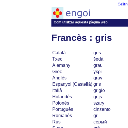
Češtin
----
Com utilitzar aquesta pàgina web
Francès : gris
Català
gris
Txec
šedá
Alemany
grau
Grec
γκρι
Anglès
gray
Espanyol (Castellà)
gris
Italià
grigio
Holandès
grijs
Polonès
szary
Portuguès
cinzento
Romanès
gri
Rus
серый