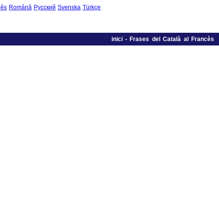
uês
Română
Русский
Svenska
Türkçe
inici
-
Frases del Català al Francès