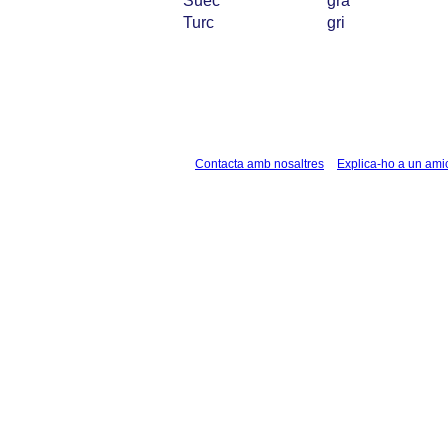
Suec
grå
Turc
gri
Contacta amb nosaltres
Explica-ho a un ami