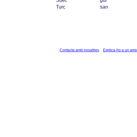
Suec
gul
Turc
sarı
Contacta amb nosaltres
Explica-ho a un ami