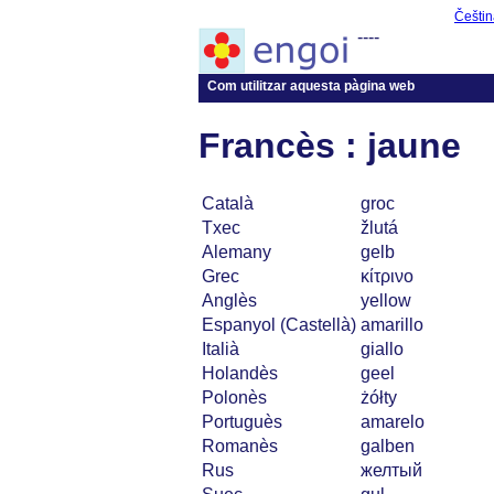
Češtin
----
Com utilitzar aquesta pàgina web
Francès : jaune
Català
groc
Txec
žlutá
Alemany
gelb
Grec
κίτρινο
Anglès
yellow
Espanyol (Castellà)
amarillo
Italià
giallo
Holandès
geel
Polonès
żółty
Portuguès
amarelo
Romanès
galben
Rus
желтый