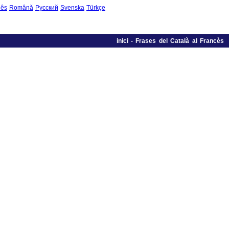
uês
Română
Русский
Svenska
Türkçe
inici
-
Frases del Català al Francès