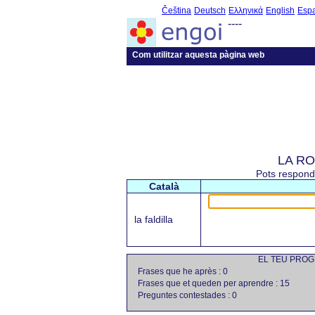
Čeština
Deutsch
Ελληνικά
English
Esp
----
Com utilitzar aquesta pàgina web
LA RO
Pots respond
Català
la faldilla
EL TEU PROG
Frases que he après : 0
Frases que et queden per aprendre : 15
Preguntes contestades : 0