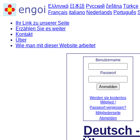
Ελληνικά
日本語
Русский
čeština
Türkçe
Français
italiano
Nederlands
Português
Ihr Link zu unserer Seite
Erzählen Sie es weiter
Kontakt
Über
Wie man mit dieser Website arbeitet
S
Benutzername
Passwort
Anmelden
Werden sie kostenlos
Mitglied !
Passwort vergessen?
Mitgliederseite
Abmelden
Deutsch 