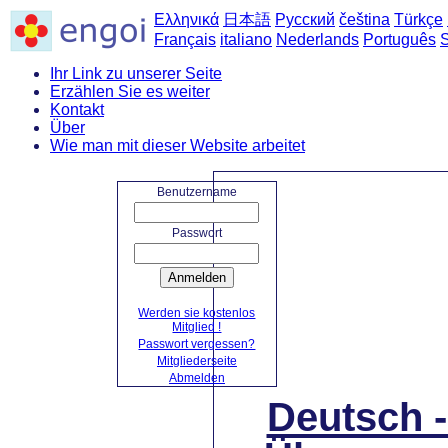
Ελληνικά
日本語
Русский
čeština
Türkçe
Français
italiano
Nederlands
Português
Ihr Link zu unserer Seite
Erzählen Sie es weiter
Kontakt
Über
Wie man mit dieser Website arbeitet
Startseite
->
Deutsch
Benutzername
Passwort
Anmelden
Werden sie kostenlos
Mitglied !
Passwort vergessen?
Mitgliederseite
Abmelden
Deutsch 