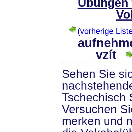
Übungen 
Vo
(vorherige List
aufnehme
vzít
Sehen Sie sic
nachstehende
Tschechisch 
Versuchen Sie
merken und 