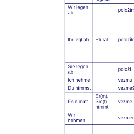
Wir legen
položí
ab
Ihr legt ab
Plural
položít
Sie legen
položí
ab
Ich nehme
vezmu
Du nimmst
vezme
Er(m),
Es nimmt
Sie(f)
vezme
nimmt
Wir
vezme
nehmen