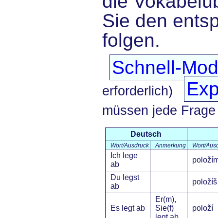
die Vokabelü
Sie den ents
folgen.
Schnell-Mo
Exp
erforderlich)
müssen jede Frage
Deutsch
Wort/Ausdruck
Anmerkung
Wort/Aus
Ich lege
položí
ab
Du legst
položíš
ab
Er(m),
Es legt ab
Sie(f)
položí
legt ab