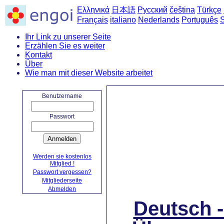
Ελληνικά
日本語
Русский
čeština
Türkçe
Français
italiano
Nederlands
Português
Ihr Link zu unserer Seite
Erzählen Sie es weiter
Kontakt
Über
Wie man mit dieser Website arbeitet
Startseite
->
Deutsch-Tschechi
Benutzername
Passwort
Anmelden
Werden sie kostenlos
Mitglied !
Passwort vergessen?
Mitgliederseite
Abmelden
Deutsch 