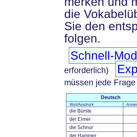
merken und 
die Vokabelü
Sie den ents
folgen.
Schnell-Mo
Exp
erforderlich)
müssen jede Frage
Deutsch
Wort/Ausdruck
Anmer
die Bürste
der Eimer
die Schnur
der Hammer