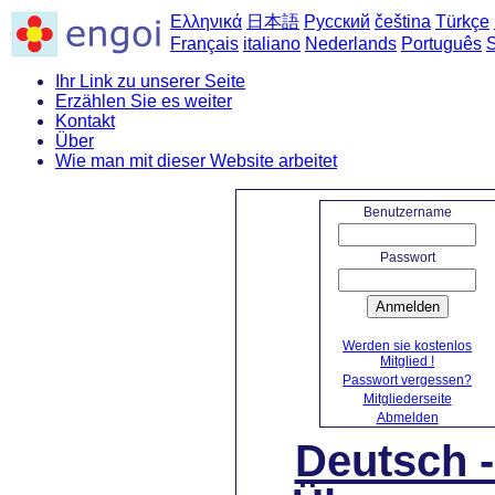
Ελληνικά
日本語
Русский
čeština
Türkçe
Français
italiano
Nederlands
Português
Ihr Link zu unserer Seite
Erzählen Sie es weiter
Kontakt
Über
Wie man mit dieser Website arbeitet
Benutzername
Passwort
Anmelden
Werden sie kostenlos
Mitglied !
Passwort vergessen?
Mitgliederseite
Abmelden
Deutsch 