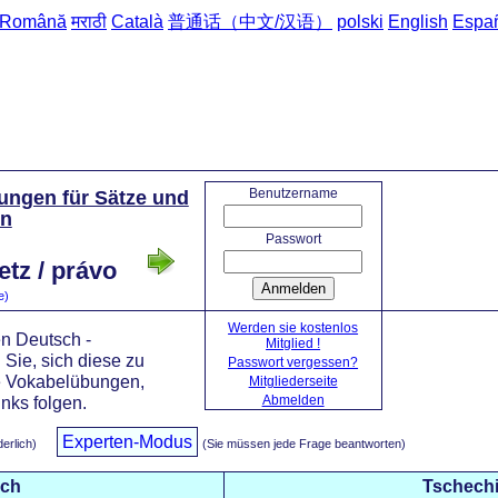
Română
मराठी
Català
普通话（中文/汉语）
polski
English
Espa
Startseite
-
Benutzername
ungen für Sätze und
ln
Passwort
tz / právo
Anmelden
e)
Werden sie kostenlos
n Deutsch -
Mitglied !
Sie, sich diese zu
Passwort vergessen?
e Vokabelübungen,
Mitgliederseite
Abmelden
nks folgen.
Experten-Modus
derlich)
(Sie müssen jede Frage beantworten)
sch
Tschech