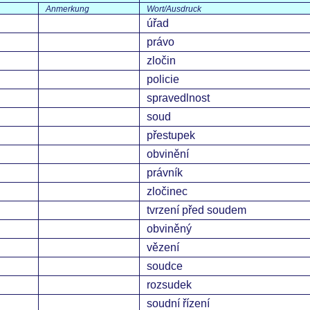
Anmerkung
Wort/Ausdruck
úřad
právo
zločin
policie
spravedlnost
soud
přestupek
obvinění
právník
zločinec
tvrzení před soudem
obviněný
vězení
soudce
rozsudek
soudní řízení