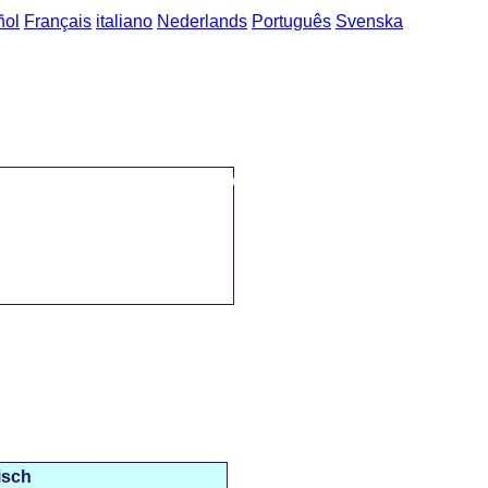
ñol
Français
italiano
Nederlands
Português
Svenska
>
Deutsch-Tschechisch Ausdrücke
->
das Gesetz / právo
isch