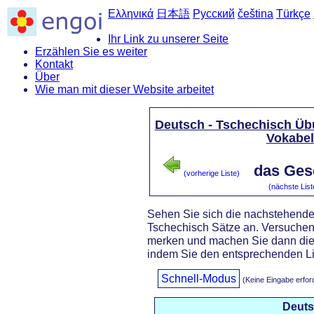
Ελληνικά
日本語
Русский
čeština
Türkçe
Ihr Link zu unserer Seite
Erzählen Sie es weiter
Kontakt
Über
Wie man mit dieser Website arbeitet
Deutsch - Tschechisch Üb
Vokabe
das Gese
(vorherige Liste)
(nächste List
Sehen Sie sich die nachstehende
Tschechisch Sätze an. Versuchen 
merken und machen Sie dann di
indem Sie den entsprechenden Li
Schnell-Modus
(Keine Eingabe erfor
Deut