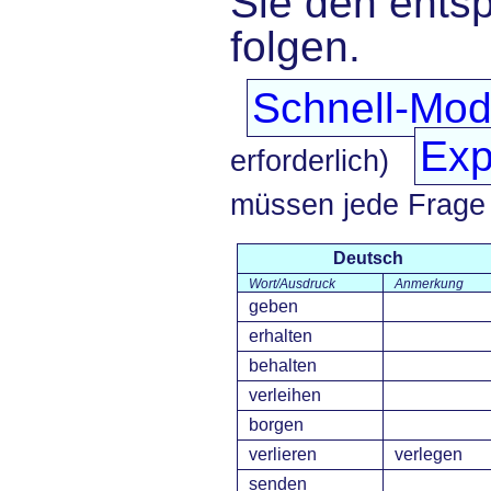
Sie den ents
folgen.
Schnell-Mo
Exp
erforderlich)
müssen jede Frage
Deutsch
Wort/Ausdruck
Anmerkung
geben
erhalten
behalten
verleihen
borgen
verlieren
verlegen
senden