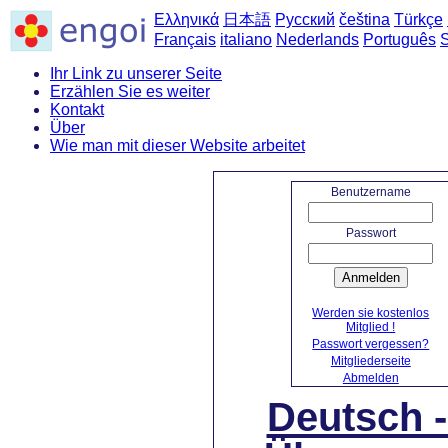
Ελληνικά
日本語
Русский
čeština
Türkçe
Français
italiano
Nederlands
Português
Ihr Link zu unserer Seite
Erzählen Sie es weiter
Kontakt
Über
Wie man mit dieser Website arbeitet
Benutzername
Passwort
Anmelden
Werden sie kostenlos
Mitglied !
Passwort vergessen?
Mitgliederseite
Abmelden
Deutsch 