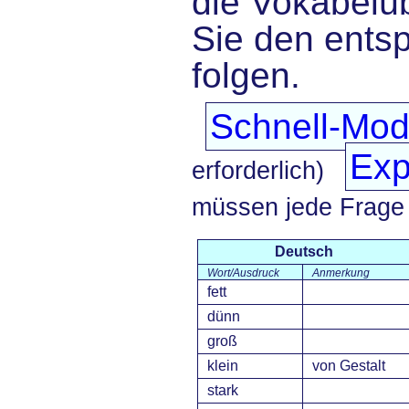
die Vokabelü
Sie den ents
folgen.
Schnell-Mo
Exp
erforderlich)
müssen jede Frage
Deutsch
Wort/Ausdruck
Anmerkung
fett
dünn
groß
klein
von Gestalt
stark