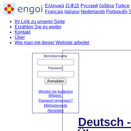
Ελληνικά
日本語
Русский
čeština
Türkçe
Français
italiano
Nederlands
Português
Ihr Link zu unserer Seite
Erzählen Sie es weiter
Kontakt
Über
Wie man mit dieser Website arbeitet
Startseite
->
Deutsch-
Benutzername
Passwort
Anmelden
Werden sie kostenlos
Mitglied !
Passwort vergessen?
Mitgliederseite
Abmelden
Deutsch 