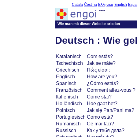
Català
Čeština
Ελληνικά
English
Espa
----
Wie man mit dieser Website arbeitet
Deutsch : Wie ge
Katalanisch
Com estàs?
Tschechisch
Jak se máte?
Griechisch
Πώς είσαι;
Englisch
How are you?
Spanisch
¿Cómo estás?
Französisch
Comment allez-vous ?
Italienisch
Come stai?
Holländisch
Hoe gaat het?
Polnisch
Jak się Pan/Pani ma?
Portugiesisch
Como está?
Rumänisch
Ce mai faci?
Russisch
Как у тебя дела?