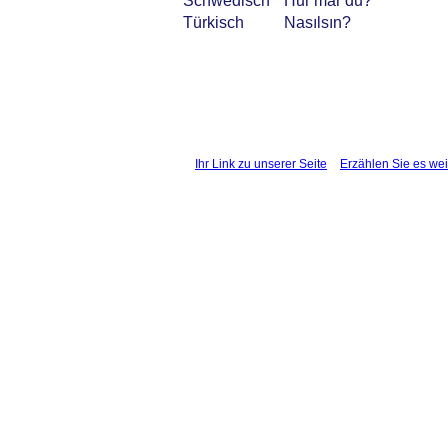
Schwedisch
Hur mår du?
Türkisch
Nasılsın?
Ihr Link zu unserer Seite
Erzählen Sie es wei