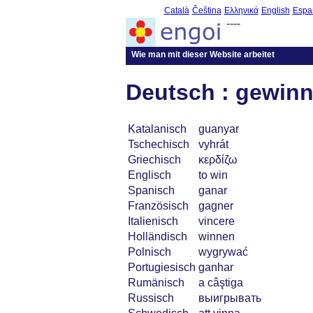
Català
Čeština
Ελληνικά
English
Espa
----
Wie man mit dieser Website arbeitet
Deutsch : gewin
Katalanisch
guanyar
Tschechisch
vyhrát
Griechisch
κερδίζω
Englisch
to win
Spanisch
ganar
Französisch
gagner
Italienisch
vincere
Holländisch
winnen
Polnisch
wygrywać
Portugiesisch
ganhar
Rumänisch
a câştiga
Russisch
выигрывать