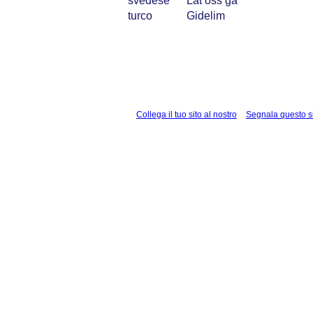
svedese
Låt oss gå
turco
Gidelim
Collega il tuo sito al nostro
Segnala questo s