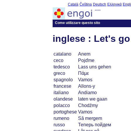
Català
Čeština
Deutsch
Ελληνικά
Engl
----
Come utilizzare questo sito
inglese : Let's go
catalano
Anem
ceco
Pojďme
tedesco
Lass uns gehen
greco
Πάμε
spagnolo
Vamos
francese
Allons-y
italiano
Andiamo
olandese
laten we gaan
polacco
Chodźmy
portoghese
Vamos
rumeno
Să mergem
russo
Теперь пойдем