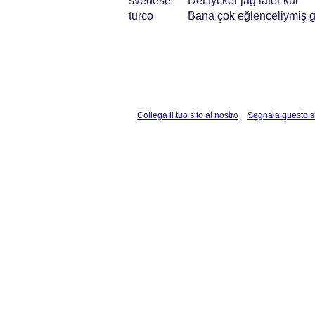
svedese
Det tycker jag låter kul
turco
Bana çok eğlenceliymiş g
Collega il tuo sito al nostro
Segnala questo s