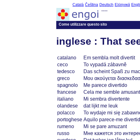
Català
Čeština
Deutsch
Ελληνικά
Engl
----
Come utilizzare questo sito
inglese : That se
catalano
Em sembla molt divertit
ceco
To vypadá zábavně
tedesco
Das scheint Spaß zu ma
greco
Μου ακούγεται διασκεδασ
spagnolo
Me parece divertido
francese
Cela me semble amusant
italiano
Mi sembra divertente
olandese
dat lijkt me leuk
polacco
To wydaje mi się zabawn
portoghese
Aquilo parece-me diverti
rumeno
Mi se pare amuzant
russo
Мне кажется это интер