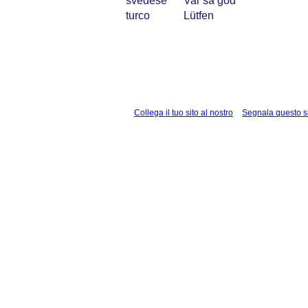
svedese
Var så god
turco
Lütfen
Collega il tuo sito al nostro
Segnala questo s