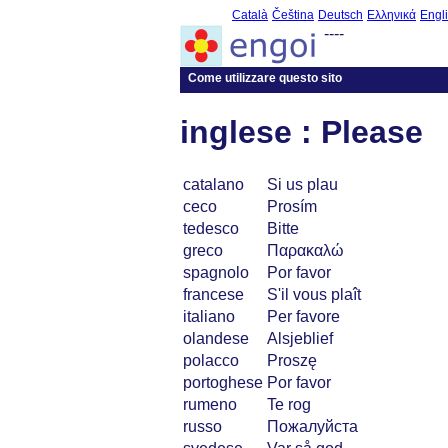
Català
Čeština
Deutsch
Ελληνικά
Engl
----
Come utilizzare questo sito
inglese : Please
catalano
Si us plau
ceco
Prosím
tedesco
Bitte
greco
Παρακαλώ
spagnolo
Por favor
francese
S'il vous plaît
italiano
Per favore
olandese
Alsjeblief
polacco
Proszę
portoghese
Por favor
rumeno
Te rog
russo
Пожалуйста