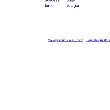
svedese
lunga
turco
ak ciğer
Collega il tuo sito al nostro
Segnala questo s