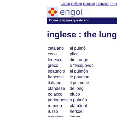
Català
Čeština
Deutsch
Ελληνικά
Engl
----
Come utilizzare questo sito
inglese : the lung
catalano
el pulmó
ceco
plíce
tedesco
die Lunge
greco
ο πνεύμονας
spagnolo
el pulmón
francese
le poumon
italiano
il polmone
olandese
de long
polacco
płuco
portoghese
o pulmão
rumeno
plămânul
russo
легкое