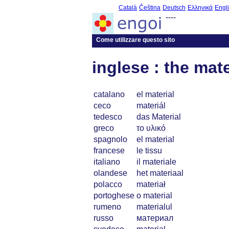
Català
Čeština
Deutsch
Ελληνικά
Engl
----
Come utilizzare questo sito
inglese : the mate
catalano
el material
ceco
materiál
tedesco
das Material
greco
το υλικό
spagnolo
el material
francese
le tissu
italiano
il materiale
olandese
het materiaal
polacco
materiał
portoghese
o material
rumeno
materialul
russo
материал