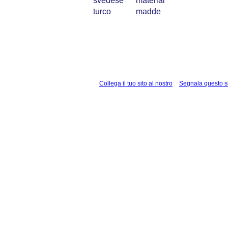
svedese
material
turco
madde
Collega il tuo sito al nostro
Segnala questo s