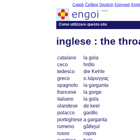
Català
Čeština
Deutsch
Ελληνικά
Engl
----
Come utilizzare questo sito
inglese : the thro
catalano
la gola
ceco
hrdlo
tedesco
die Kehle
greco
ο λάρυγγας
spagnolo
la garganta
francese
la gorge
italiano
la gola
olandese
de keel
polacco
gardło
portoghese
a garganta
rumeno
gâtlejul
russo
горло