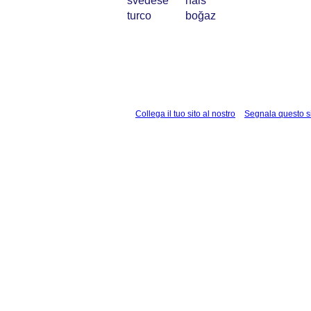
svedese
hals
turco
boğaz
Collega il tuo sito al nostro
Segnala questo s