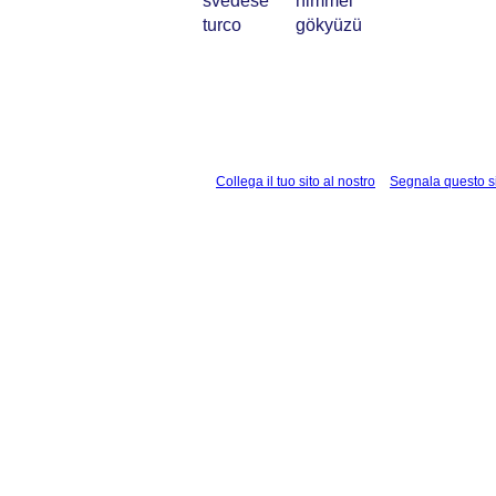
svedese
himmel
turco
gökyüzü
Collega il tuo sito al nostro
Segnala questo s