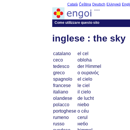
Català
Čeština
Deutsch
Ελληνικά
Engl
----
Come utilizzare questo sito
inglese : the sky
catalano
el cel
ceco
obloha
tedesco
der Himmel
greco
ο ουρανός
spagnolo
el cielo
francese
le ciel
italiano
il cielo
olandese
de lucht
polacco
niebo
portoghese
o céu
rumeno
cerul
russo
небо