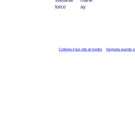
svedese
måne
turco
ay
Collega il tuo sito al nostro
Segnala questo s