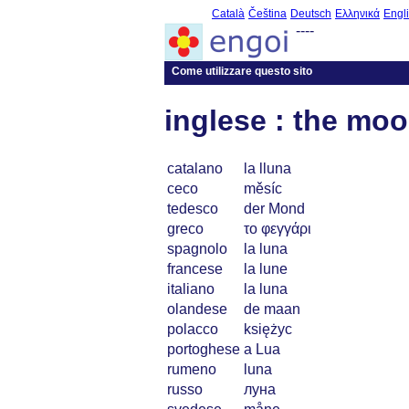
Català
Čeština
Deutsch
Ελληνικά
Engl
----
Come utilizzare questo sito
inglese : the mo
catalano
la lluna
ceco
měsíc
tedesco
der Mond
greco
το φεγγάρι
spagnolo
la luna
francese
la lune
italiano
la luna
olandese
de maan
polacco
księżyc
portoghese
a Lua
rumeno
luna
russo
луна