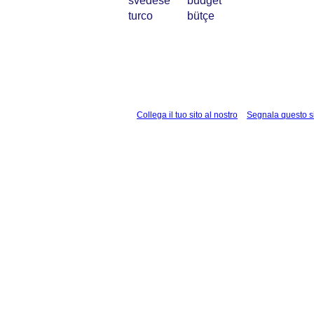
svedese
budget
turco
bütçe
Collega il tuo sito al nostro
Segnala questo s