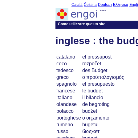
Català
Čeština
Deutsch
Ελληνικά
Engl
----
Come utilizzare questo sito
inglese : the bud
catalano
el pressupost
ceco
rozpočet
tedesco
des Budget
greco
ο προϋπολογισμός
spagnolo
el presupuesto
francese
le budget
italiano
il bilancio
olandese
de begroting
polacco
budżet
portoghese
o orçamento
rumeno
bugetul
russo
бюджет