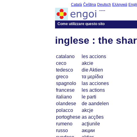
Català
Čeština
Deutsch
Ελληνικά
Engl
----
Come utilizzare questo sito
inglese : the sha
catalano
les accions
ceco
akcie
tedesco
die Aktien
greco
τα μερίδια
spagnolo
las acciones
francese
les actions
italiano
le parti
olandese
de aandelen
polacco
akcje
portoghese
as acções
rumeno
acţiunile
russo
акции