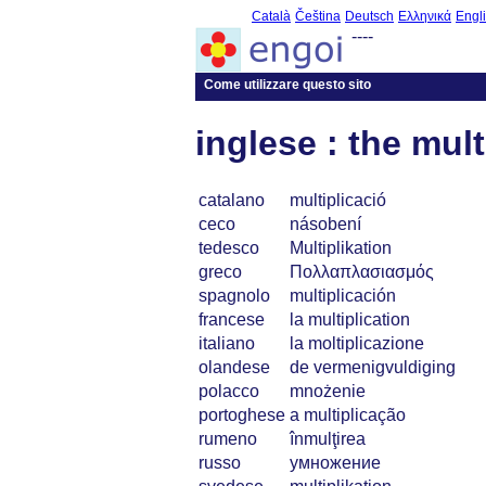
Català
Čeština
Deutsch
Ελληνικά
Engl
----
Come utilizzare questo sito
inglese : the mult
catalano
multiplicació
ceco
násobení
tedesco
Multiplikation
greco
Πολλαπλασιασμός
spagnolo
multiplicación
francese
la multiplication
italiano
la moltiplicazione
olandese
de vermenigvuldiging
polacco
mnożenie
portoghese
a multiplicação
rumeno
înmulţirea
russo
умножение