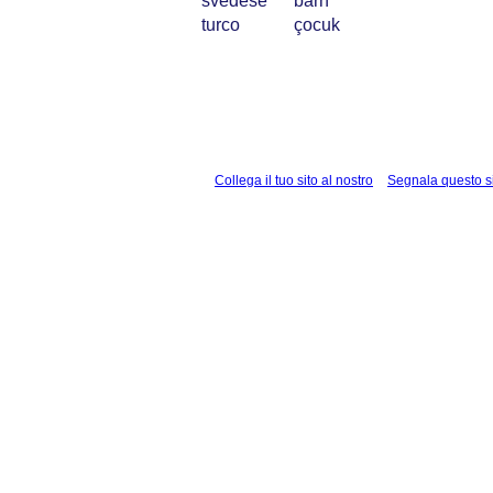
svedese
barn
turco
çocuk
Collega il tuo sito al nostro
Segnala questo s