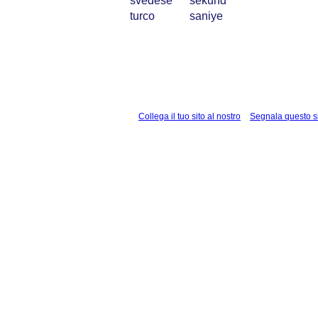
svedese
sekund
turco
saniye
Collega il tuo sito al nostro
Segnala questo s