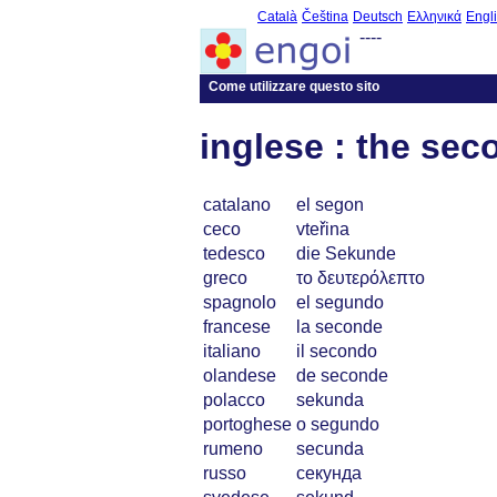
Català
Čeština
Deutsch
Ελληνικά
Engl
----
Come utilizzare questo sito
inglese : the sec
catalano
el segon
ceco
vteřina
tedesco
die Sekunde
greco
το δευτερόλεπτο
spagnolo
el segundo
francese
la seconde
italiano
il secondo
olandese
de seconde
polacco
sekunda
portoghese
o segundo
rumeno
secunda
russo
секунда