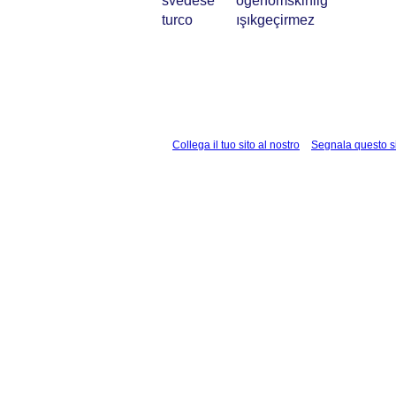
svedese
ogenomskinlig
turco
ışıkgeçirmez
Collega il tuo sito al nostro
Segnala questo s