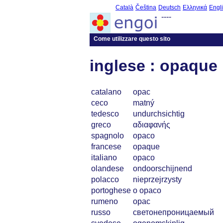
Català
Čeština
Deutsch
Ελληνικά
Engl
----
Come utilizzare questo sito
inglese : opaque
catalano
opac
ceco
matný
tedesco
undurchsichtig
greco
αδιαφανής
spagnolo
opaco
francese
opaque
italiano
opaco
olandese
ondoorschijnend
polacco
nieprzejrzysty
portoghese
o opaco
rumeno
opac
russo
светонепроницаемый