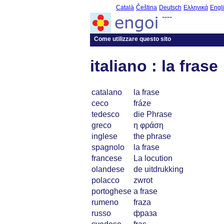
Català
Čeština
Deutsch
Ελληνικά
Engl
----
Come utilizzare questo sito
italiano : la frase
catalano
la frase
ceco
fráze
tedesco
die Phrase
greco
η φράση
inglese
the phrase
spagnolo
la frase
francese
La locution
olandese
de uitdrukking
polacco
zwrot
portoghese
a frase
rumeno
fraza
russo
фраза