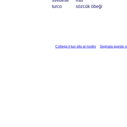
svedese
fras
turco
sözcük öbeği
Collega il tuo sito al nostro
Segnala questo s