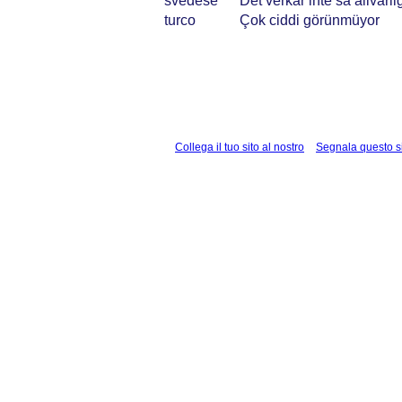
svedese
Det verkar inte så allvarli
turco
Çok ciddi görünmüyor
Collega il tuo sito al nostro
Segnala questo s