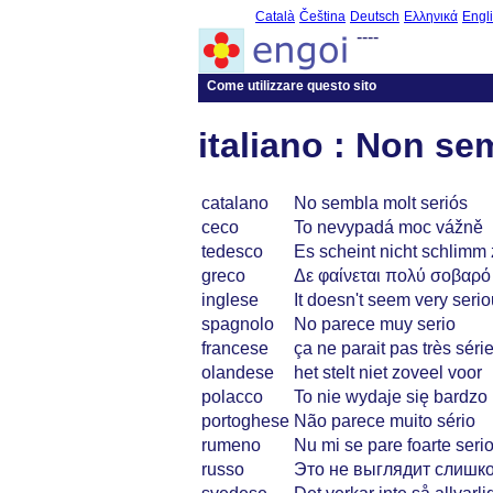
Català
Čeština
Deutsch
Ελληνικά
Engl
----
Come utilizzare questo sito
italiano : Non se
catalano
No sembla molt seriós
ceco
To nevypadá moc vážně
tedesco
Es scheint nicht schlimm 
greco
Δε φαίνεται πολύ σοβαρό
inglese
It doesn't seem very seri
spagnolo
No parece muy serio
francese
ça ne parait pas très séri
olandese
het stelt niet zoveel voor
polacco
To nie wydaje się bardz
portoghese
Não parece muito sério
rumeno
Nu mi se pare foarte seri
russo
Это не выглядит слишк